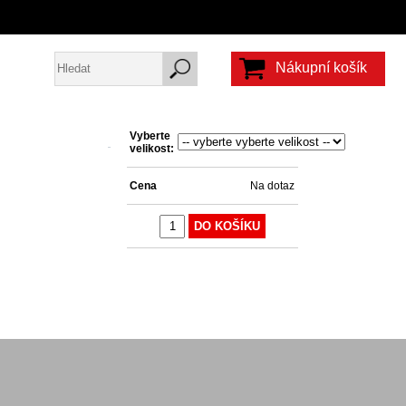
Nákupní košík
Vyberte
velikost:
Cena
Na dotaz
Jméno:
Heslo:
DO KOŠÍKU
Vytvořit účet
Zapomenuté heslo